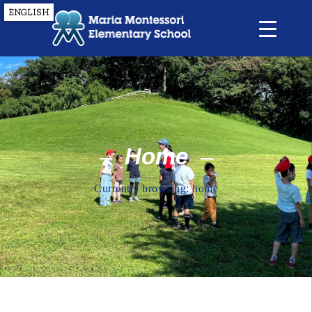
ENGLISH
Home
Currently browsing:
home