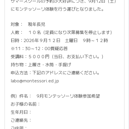
サマースクールの予約が大好評につき、9月12日（土）
にモンテッソーリ体験を行う運びとなりました。
対象： 現年長児
人数： １０名（定員になり次第募集を停止します）
日時：2026年９月１２日 土曜日 ９時～１２時
※11：30～12：00質疑応答
受講料：５０００円（当日、お支払い下さい。）
持ち物：上履き・水筒・手提げ
申込方法：下記のアドレスにご連絡ください。
labo@montessori.ed.jp
例）件名： 9月モンテッソーリ体験参加希望
お子様の名前：
生年月日：
ご連絡先：
ご住所：