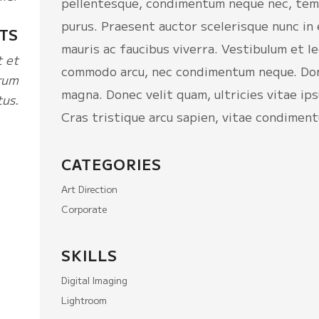
pellentesque, condimentum neque nec, tem
purus. Praesent auctor scelerisque nunc i
TS
mauris ac faucibus viverra. Vestibulum et l
t et
commodo arcu, nec condimentum neque. Done
rum
magna. Donec velit quam, ultricies vitae ip
tus.
Cras tristique arcu sapien, vitae condiment
CATEGORIES
Art Direction
Corporate
SKILLS
Digital Imaging
Lightroom