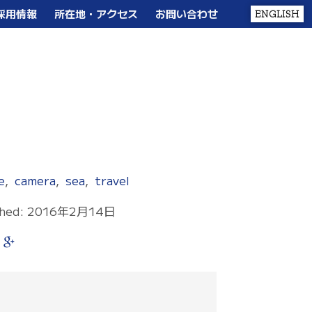
採用情報
所在地・アクセス
お問い合わせ
ENGLISH
内容
学校生活
コミュニティー
入校案内
e
,
camera
,
sea
,
travel
shed: 2016年2月14日