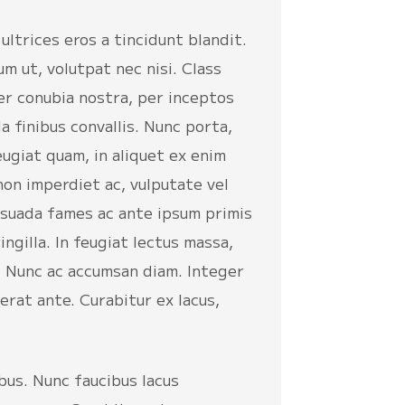
ltrices eros a tincidunt blandit.
m ut, volutpat nec nisi. Class
er conubia nostra, per inceptos
a finibus convallis. Nunc porta,
eugiat quam, in aliquet ex enim
 non imperdiet ac, vulputate vel
lesuada fames ac ante ipsum primis
ingilla. In feugiat lectus massa,
 Nunc ac accumsan diam. Integer
cerat ante. Curabitur ex lacus,
ibus. Nunc faucibus lacus