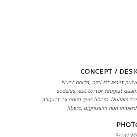
CONCEPT / DESI
Nunc porta, orci sit amet pulv
sodales, est tortor feugiat quam
aliquet ex enim quis libero. Nullam to
libero, dignissim non imperd
PHOT
Scott Mi