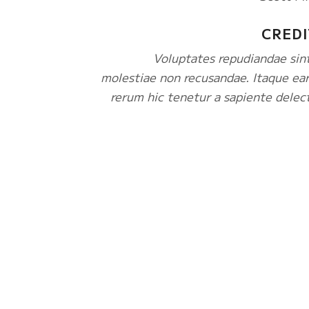
CREDI
Voluptates repudiandae sin
molestiae non recusandae. Itaque ea
rerum hic tenetur a sapiente delec