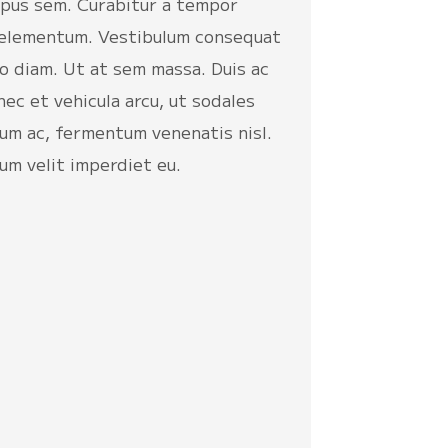
pus sem. Curabitur a tempor
n elementum. Vestibulum consequat
eo diam. Ut at sem massa. Duis ac
c et vehicula arcu, ut sodales
sum ac, fermentum venenatis nisl.
um velit imperdiet eu.