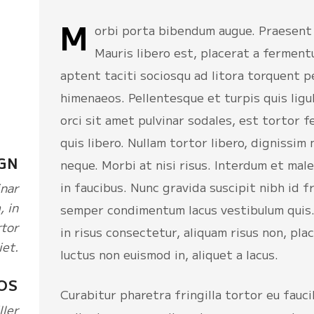
M
orbi porta bibendum augue. Praesent u
Mauris libero est, placerat a fermentu
aptent taciti sociosqu ad litora torquent p
himenaeos. Pellentesque et turpis quis ligul
orci sit amet pulvinar sodales, est tortor f
quis libero. Nullam tortor libero, dignissim
GN
neque. Morbi at nisi risus. Interdum et ma
in faucibus. Nunc gravida suscipit nibh id fr
inar
, in
semper condimentum lacus vestibulum quis.
rtor
in risus consectetur, aliquam risus non, pla
iet.
luctus non euismod in, aliquet a lacus.
OS
Curabitur pharetra fringilla tortor eu fauc
ller