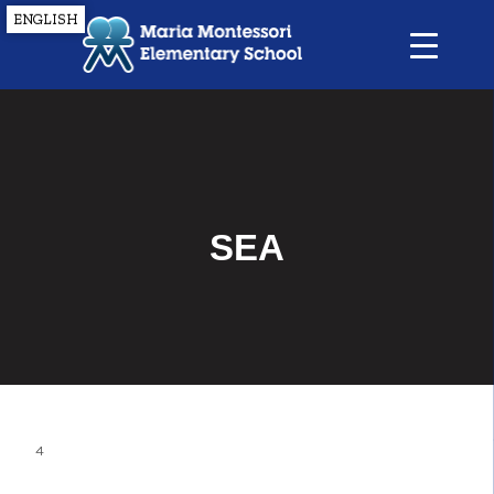
ENGLISH
SEA
4