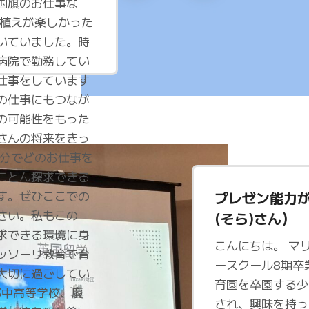
国旗のお仕事な
田植えが楽しかった
いていました。時
病院で勤務してい
仕事をしています
の仕事にもつなが
の可能性をもった
さんの将来をきっ
自分でどのお仕事を
ことん探求できる
す。ぜひここでの
プレゼン能力が
さい。私もこの
(そら)さん）
求できる環境に身
こんにちは。 マ
ッソーリ教育で育
ースクール8期卒
大切に過ごしてい
育園を卒園する少
中高等学校、慶
され、興味を持っ