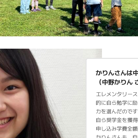
かりんさんは
（中野かりん 
エレメンタリース
的に自ら勉学に励
カを選んだのです
自ら奨学金を獲得
申し込み学費全額
かりんさんも、自