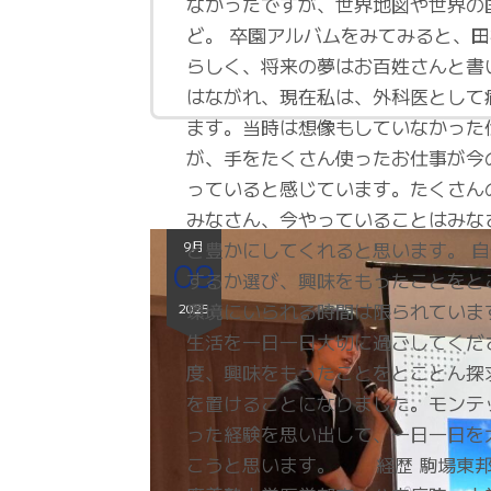
なかったですが、世界地図や世界の
ど。 卒園アルバムをみてみると、
らしく、将来の夢はお百姓さんと書
はながれ、現在私は、外科医として
ます。当時は想像もしていなかった
が、手をたくさん使ったお仕事が今
っていると感じています。たくさん
みなさん、今やっていることはみな
と豊かにしてくれると思います。 
9月
09
するか選び、興味をもったことをと
環境にいられる時間は限られていま
2025
生活を一日一日大切に過ごしてくだ
度、興味をもったことをとことん探
を置けることになりました。モンテ
った経験を思い出して、一日一日を
こうと思います。 経歴 駒場東邦