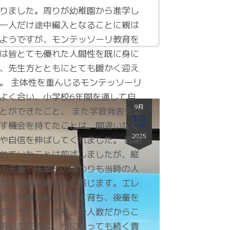
りました。周りが幼稚園から進学し
一人だけ途中編入となることに親は
ようですが、モンテッソーリ教育を
は皆とても優れた人間性を既に身に
、先生方とともにとても暖かく迎え
。 主体性を重んじるモンテッソーリ
よく合い、小学校6年間を通して自
9月
とができたこと、 また学習発表会な
12
す機会を持てたことは、間違いなく
2025
や自信を伸ばしてくれました。 同期
れていたことは前述しましたが、縦
の先輩や後輩との関わりも当時の人
きな役割を担ったと感じます。エレ
然と先輩の背中を見て育ち、後輩を
ぶようになります。少人数だからこ
跨いだ交流は、今になっても続く貴