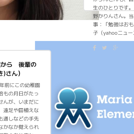
生のひとりです。 
野かりんさん。当時
事：「勉強はおも
子（yahooニュ
僕から 後輩の
き)さん）
年前にこの幼稚園
倍もの月日がたっ
せんが、いまだに
。遠足や田植えな
も通しなどの手先
なかなか覚えられ