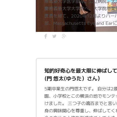
應義塾大学医学部卒。公立病院、大
慶應義塾大学大学院へ。大学院卒業
医長を経て、2020年12月よりハ
部、Massachusetts Eye and Ea
知的好奇心を最大限に伸ばして
(門 悠太(ゆうた）さん）
5期卒業生の門悠太です。 自分は2
園、小学校とこの横浜の地でモンテ
けました。 三つ子の魂百までと言
身の興味関心を尊重し、伸ばしてく