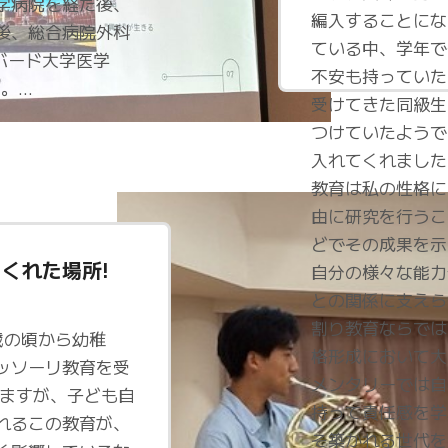
学病院を経た後、
編入することにな
後、総合病院外科
ている中、学年で
ーバード大学医学
不安も持っていた
rに。…
受けてきた同級生
つけていたようで
入れてくれました
教育は私の性格に
由に研究を行うこ
どでその成果を示
くれた場所!
自分の様々な能力
との関係に支えら
割り教育ならでは
歳の頃から幼稚
格形成において大
ッソーリ教育を受
メンタリーでは自
いますが、子ども自
持って責任感を学
れるこの教育が、
そ築かれる世代を