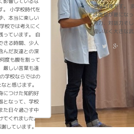
く影響しているな
重な財産です。 
す。 小学校時代を
は面接が要になっ
ず、本当に楽しい
考力、対話力そし
の学校では考えにく
違いなく大きな武
残っています。 自
できる時間、少人
含んだ友達との深
と何度も腹を割って
、厳しい言葉も遠
この学校ならではの
たなと感じます。
身につけた知的好
器となって、学校
また日々過ごす中
けてくれました。
感謝しています。