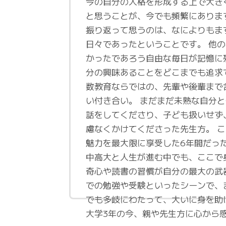
今の自分の人格を形成する上で大き
と思うことが、今でも頻繁にありま
振り返って思うのは、なによりもま
日々であったということです。 他
かったであろう自由な毎日が記憶に
分の興味あることをどこまでも追求
数教育ならではの、先輩や後輩まで
い付き合い。 まだまだ未熟な自分
話をしてくださり、子ども扱いせず
慮なくかけてくださった先生方。 
魅力を最大限に享受した6年間だっ
中高大と人生が進む中でも、ここで
奇心や読書の習慣が自分の最大の武
での勉強や受験といったシーンで、
でも多岐にわたって、大いに身を助
大学3年の今、親や先生方に心から